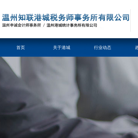
首页
关于港城
行业动态